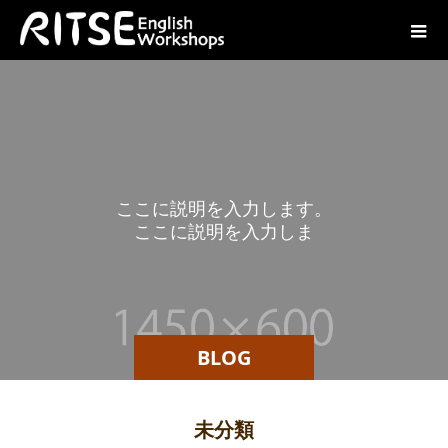
こ
こ
に
説
明
を
入
力
し
ま
す
。
こ
こ
に
説
明
を
入
力
し
ま
す
BLOG
未分類