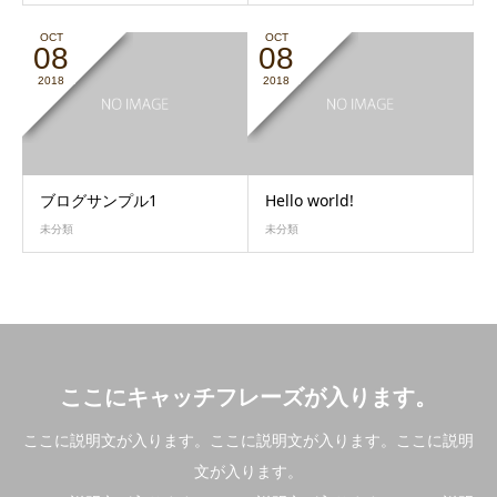
OCT
OCT
08
08
2018
2018
ブログサンプル1
Hello world!
未分類
未分類
ここにキャッチフレーズが入ります。
ここに説明文が入ります。ここに説明文が入ります。ここに説明
文が入ります。